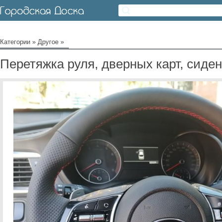
Категории
»
Другое
»
Перетяжка руля, дверных карт, сиде