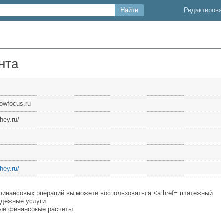
Редактиров
нта
owfocus.ru
hey.ru/
hey.ru/
финансовых операций вы можете воспользоваться <a href= платежный
адежные услуги.
ные финансовые расчеты.