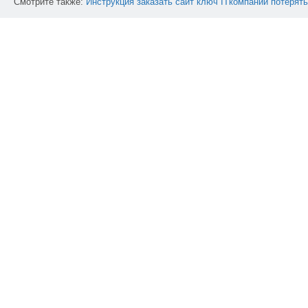
Смотрите также:
Инструкция
заказать
сайт
ключ
ITкомпании
потерять