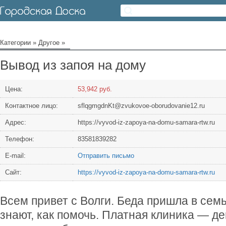
Категории
»
Другое
»
Вывод из запоя на дому
Цена:
53,942 руб.
Контактное лицо:
sflqgmgdnKt@zvukovoe-oborudovanie12.ru
Адрес:
https://vyvod-iz-zapoya-na-domu-samara-rtw.ru
Телефон:
83581839282
Е-mail:
Отправить письмо
Сайт:
https://vyvod-iz-zapoya-na-domu-samara-rtw.ru
Всем привет с Волги. Беда пришла в сем
знают, как помочь. Платная клиника — де