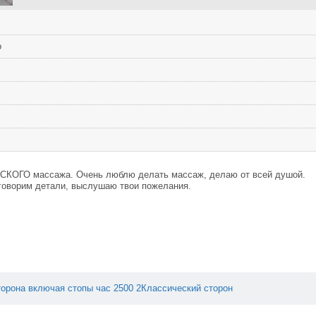
о
КОГО массажа. Очень люблю делать массаж, делаю от всей душой.
бговорим детали, выслушаю твои пожелания.
торона
включая
стопы
час
2500
2Классический
сторон