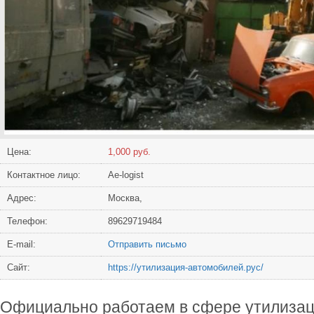
Цена:
1,000 руб.
Контактное лицо:
Ae-logist
Адрес:
Москва,
Телефон:
89629719484
Е-mail:
Отправить письмо
Сайт:
https://утилизация-автомобилей.рус/
Официально работаем в сфере утилизац