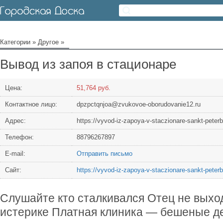
Категории
»
Другое
»
Вывод из запоя в стационаре
Цена:
51,764 руб.
Контактное лицо:
dpzpctqnjoa@zvukovoe-oborudovanie12.ru
Адрес:
https://vyvod-iz-zapoya-v-staczionare-sankt-peter
Телефон:
88796267897
Е-mail:
Отправить письмо
Сайт:
https://vyvod-iz-zapoya-v-staczionare-sankt-peter
Слушайте кто сталкивался Отец не выхо
истерике Платная клиника — бешеные де