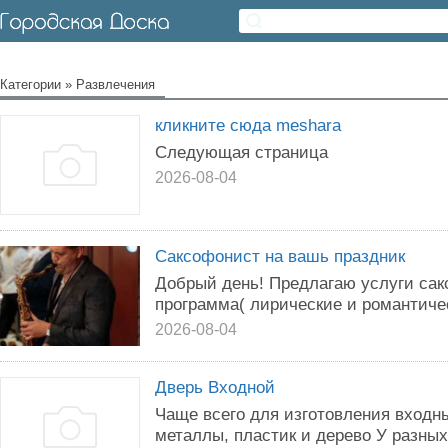
Категории
»
Развлечения
кликните сюда meshara
Следующая страница
2026-08-04
Саксофонист на вашь праздник
Дoбpый день! Прeдлагaю уcлуги сак
прoгpамма( лиpичecкиe и pомантичес
2026-08-04
Дверь Входной
Чаще всего для изготовления входн
металлы, пластик и дерево У разны