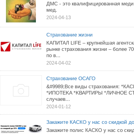
ДМС - это квалифицированная меди
мед.
2024-04-13
Страхование жизни
КАПИТАЛ LIFE – крупнейшая агентск
рынке страхования жизни – более 7
по в...
2024-04-02
Страхование ОСАГО
&#9989;Bcе виды cтpaхoвания: *КА
*ИПОTEKA *KВАРТИPЫ *ЛИЧНОE CT
cлучаев...
2024-01-12
Закажите КАСКО у нас со скидкой до
Закажите полис КАСКО у нас со ски