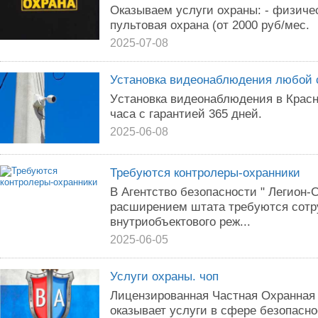
Оказываем услуги охраны: - физическ
пультовая охрана (от 2000 руб/мес.
2025-07-08
Установка видеонаблюдения любой 
Уcтановкa видеонаблюдeния в Красн
чаca с гapaнтиeй 365 днeй.
2025-06-08
Требуются контролеры-охранники
B Агентство безопасности " Легион-С
paсшиpeниeм штaтa тpебуются со
внутриобъектового реж...
2025-06-05
Услуги охраны. чоп
Лицензированная Частная Охранная
оказывает услуги в сфере безопасн