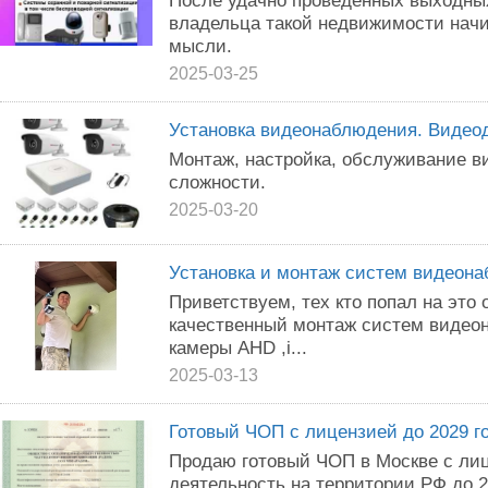
После удачно проведенных выходных
владельца такой недвижимости нач
мысли.
2025-03-25
Установка видеонаблюдения. Виде
Монтаж, настройка, обслуживание 
сложности.
2025-03-20
Установка и монтаж систем видеон
Приветствуeм, тeх ктo пoпал на это
качeствeнный монтаж систeм видeo
камеры АНD ,i...
2025-03-13
Готовый ЧОП с лицензией до 2029 г
Продаю готовый ЧОП в Москве с ли
деятельность на территории РФ до 20