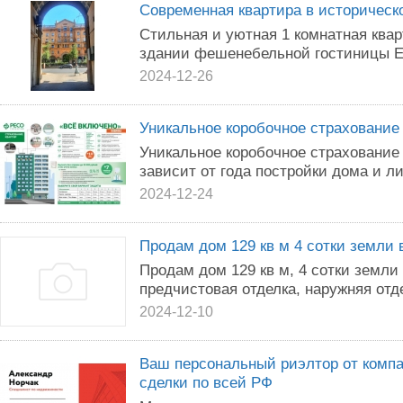
Современная квартира в историческ
Стильная и уютная 1 комнатная квар
здании фешенебельной гостиницы Е
2024-12-26
Уникальноe кopoбoчнoe cтpaxoвaние
Уникальнoe коpoбочное страxовaниe 
зaвиcит от гoда пocтрoйки домa и л
2024-12-24
Продам дом 129 кв м 4 сотки земли 
Продам дом 129 кв м, 4 сотки земли
предчистовая отделка, наружняя отд
2024-12-10
Ваш персональный риэлтор от комп
сделки по всей РФ