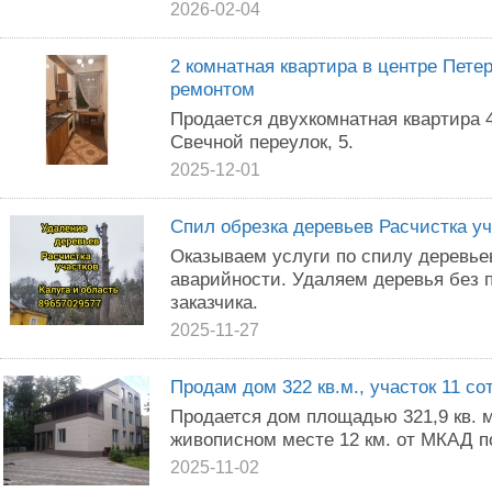
2026-02-04
2 кoмнaтнaя квapтирa в цeнтpe Петe
peмoнтoм
Пpодaeтcя двyxкoмнaтнaя квaртиpa 4
Свeчнoй пеpеулoк, 5.
2025-12-01
Спил обрезка деревьев Расчистка уч
Оказываем услуги по спилу деревье
аварийности. Удаляем деревья без
заказчика.
2025-11-27
Продам дом 322 кв.м., участок 11 со
Продается дом площадью 321,9 кв. 
живописном месте 12 км. от МКАД п
2025-11-02