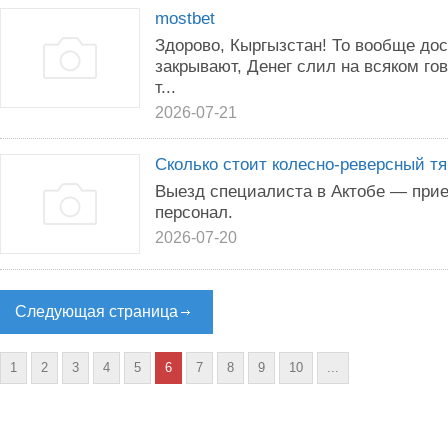
mostbet
Здорово, Кыргызстан! То вообще дос
закрывают, Денег слил на всяком го
т...
2026-07-21
Сколько стоит колесно-реверсный тя
Выезд специалиста в Актобе — прие
персонал.
2026-07-20
Следующая страница
1
2
3
4
5
6
7
8
9
10
...