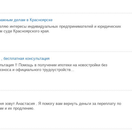
ражным делам в Красноярске
авляю интересы индивидуальных предпринимателей и юридических
м суде Красноярского края.
 , бесплатная консультация
льтация !! Помощь в получении ипотеки на новостройки без
взноса и официального трудоустройств...
я зовут Анастасия . Я помогу вам вернуть деньги за переплату по
ам и их продлению.