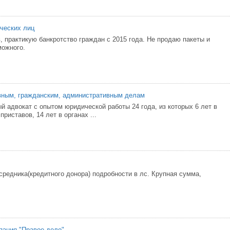
ческих лиц
, практикую банкротство граждан с 2015 года. Не продаю пакеты и
можного.
вным, гражданским, административным делам
 адвокат с опытом юридической работы 24 года, из которых 6 лет в
риставов, 14 лет в органах ...
средника(кредитного донора) подробности в лс. Крупная сумма,
пания "Правое дело"