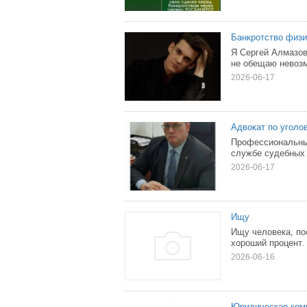
Банкротство физи
Я Сергей Алмазов
не обещаю невоз
2026-06-17
Адвокат по уголо
Профессиональный
службе судебных п
2026-06-17
Ищу
Ищу человека, по
хороший процент.
2026-06-16
Юридическая ком