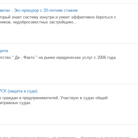
влах - Экс-прокурор с 20-летним стажем
торый знает систему изнутри и умеет эффективно бороться с
ников, недобросовестных застройщико...
дела
ство " Де - Факто " на рынке юридических услуг с 2006 года.
К (защита в суде)
 граждан и предпринимателей. Участвую в судах общей
итражных судах.