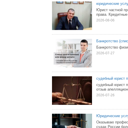
юридические усл
Юрист частной пр
права. Кредитные
2026-08-06
Банкротство (спи
Банкротство физи
2026-07-27
судебный юрист 
судебный юрист п
отзыв апелляцион
2026-07-26
Юридические услу
Оказываю професс
судах России боле