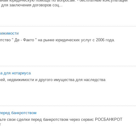
нам юридическую помощь по вопросам: - бесплатные консультации
 для заключения договоров соц...
вижимости
ство " Де - Факто " на рынке юридических услуг с 2006 года.
а для нотариуса
ей, недвижимости и другого имущества для наследства
перед банкротством
рьте свои сделки перед банкротством через сервис РОСБАНКРОТ
т