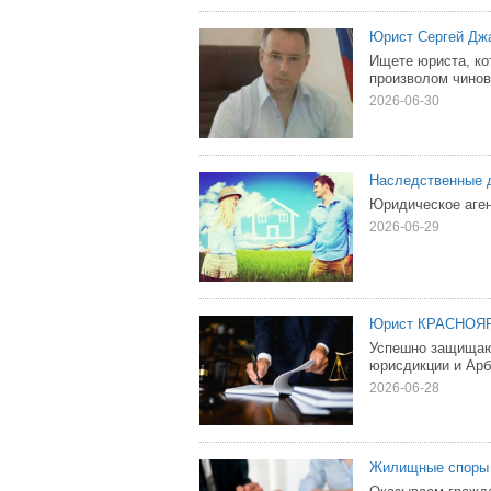
Юрист Сергей Джа
Ищете юриста, ко
произволом чинов
2026-06-30
Наследственные 
Юридическое агент
2026-06-29
Юрист КРАСНОЯРС
Успешно защищаю
юрисдикции и Арб
2026-06-28
Жилищные споры