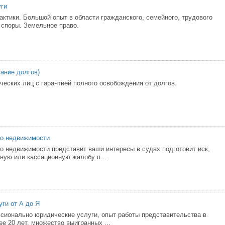
уги
актики. Большой опыт в области гражданского, семейного, трудового
 споры. Земельное право.
сание долгов)
ческих лиц с гарантией полного освобождения от долгов.
по недвижимости
о недвижимости представит ваши интересы в судах подготовит иск,
ную или кассационную жалобу п...
ги от А до Я
ионально юридические услуги, опыт работы представительства в
е 20 лет, множество выигранных ...