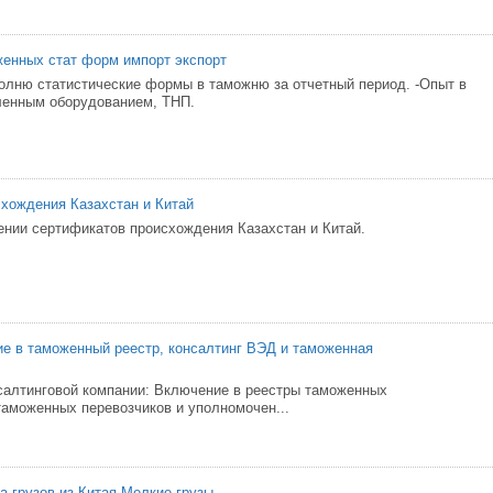
енных стат форм импорт экспорт
олню статистические формы в таможню за отчетный период. -Опыт в
ленным оборудованием, ТНП.
хождения Казахстан и Китай
нии сертификатов происхождения Казахстан и Китай.
е в таможенный реестр, консалтинг ВЭД и таможенная
салтинговой компании: Включение в реестры таможенных
таможенных перевозчиков и уполномочен...
а грузов из Китая Мелкие грузы