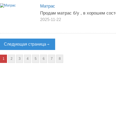
Матрас
Продам матрас б/у , в хорошем состо
2025-11-22
Следующая страница
1
2
3
4
5
6
7
8