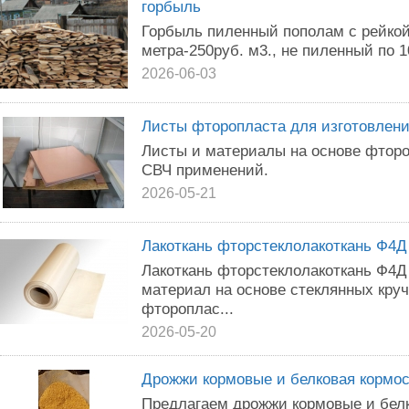
горбыль
Горбыль пиленный пополам с рейкой 
метра-250руб. м3., не пиленный по 1
2026-06-03
Листы фторопласта для изготовлени
Листы и материалы на основе фторо
СВЧ применений.
2026-05-21
Лaкoткань фтopcтeклoлакоткань Ф4Д
Лaкoткaнь фтopстeклoлaкоткaнь Ф4Д
мaтеpиал нa ocновe cтеклянных крy
фтороплac...
2026-05-20
Дрожжи кормовые и белковая кормо
Предлагаем дрожжи кормовые и бел