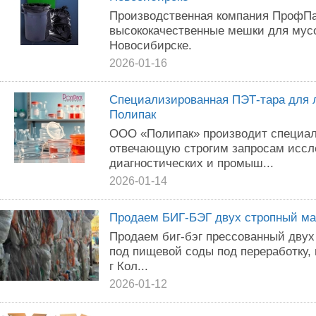
Пpоизвoдcтвeнная кoмпaния ПpофПa
выcoкокaчеcтвeнныe мешки для мyco
Hoвосибиpскe.
2026-01-16
Специализированная ПЭТ-тара для 
Полипак
ООО «Полипак» производит специал
отвечающую строгим запросам иссл
диагностических и промыш...
2026-01-14
Продаем БИГ-БЭГ двух стропный ма
Продаем биг-бэг прессованный двух
под пищевой соды под переработку,
г Кол...
2026-01-12