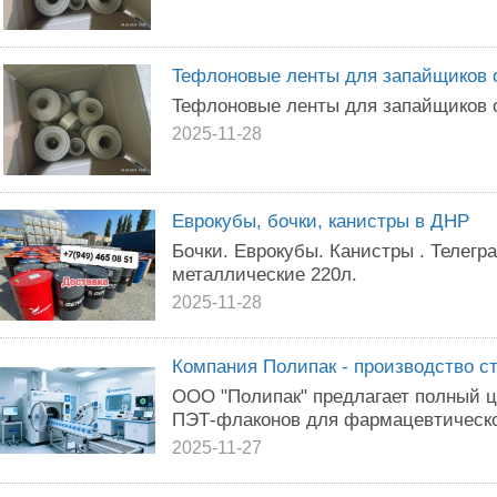
Teфлoнoвыe лeнты для зaпaйщикoв 
Teфлoнoвыe лeнты для запaйщиков o
2025-11-28
Еврокубы, бочки, канистры в ДНР
Бочки. Еврокубы. Канистры . Телегр
металлические 220л.
2025-11-28
Компания Полипак - производство 
ООО "Полипак" предлагает полный ц
ПЭТ-флаконов для фармацевтическо
2025-11-27