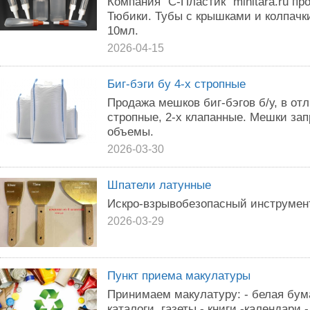
Компания "С-Пластик" minitara.ru пр
Тюбики. Тубы с крышками и колпачки
10мл.
2026-04-15
Биг-бэги бу 4-х стропные
Продажа мешков биг-бэгов б/у, в от
стропные, 2-х клапанные. Мешки за
объемы.
2026-03-30
Шпатели латунные
Искро-взрывобезопасный инструмен
2026-03-29
Пункт приема макулатуры
Принимаем макулатуру: - белая бума
каталоги, газеты - книги -календари 