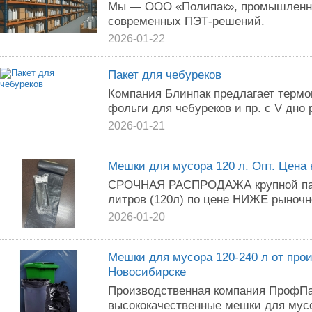
Мы — ООО «Полипак», промышленны
современных ПЭТ-решений.
2026-01-22
Пакет для чебуреков
Компания Блинпак предлагает термо
фольги для чебуреков и пр. с V дно
2026-01-21
Мешки для мусора 120 л. Опт. Цена 
СРОЧНАЯ РАСПРОДАЖА крупной пар
литров (120л) по цене НИЖЕ рыночно
2026-01-20
Meшки для мyсоpа 120-240 л от пpo
Новoсибирcкe
Произвoдcтвенная компaния ПрoфПa
выcoкoкaчествeнные мeшки для мycо