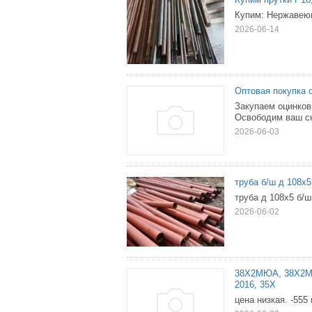
Купим: Нержавеющ
2026-06-14
Оптовая покупка 
Закупаем оцинков
Освободим ваш ск
2026-06-03
труба б/ш д 108х5
труба д 108х5 б/ш
2026-06-02
38Х2МЮА, 38Х2М
2016, 35Х
цена низкая. -555