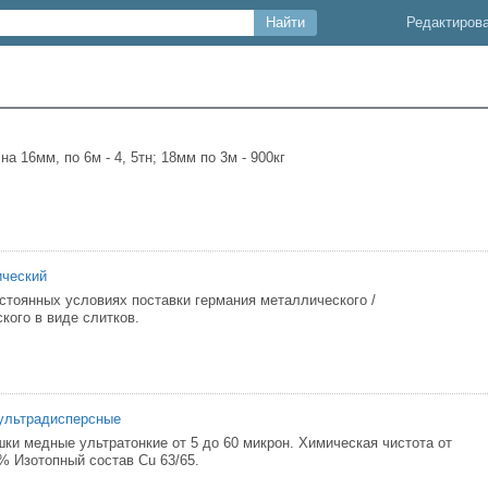
Редактиров
а 16мм, по 6м - 4, 5тн; 18мм по 3м - 900кг
ический
стоянных условиях поставки германия металлического /
кого в виде слитков.
ультрадисперсные
ки медные ультратонкие от 5 до 60 микрон. Химическая чистота от
9% Изотопный состав Сu 63/65.