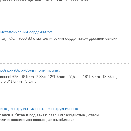
шках). Производитель: Русал. Опт от 3 000 тонн.
 металлическим сердечником
анат) ГОСТ 7669-80 с металлическим сердечником двойной свивки.
60вт,хн78т, хн65мв,monel,inconel,
nconel 625 : 6*1mm -2,35кг 12*1,5mm -27,5кг -; 18*1,5mm -13,55кг ;
: 6,3*1,5mm - 9,1кг ;...
вые , инструментальные , конструкционные
адов в Китае и под заказ: стали углеродистые , стали
тали высоколегированные , автомобильная...