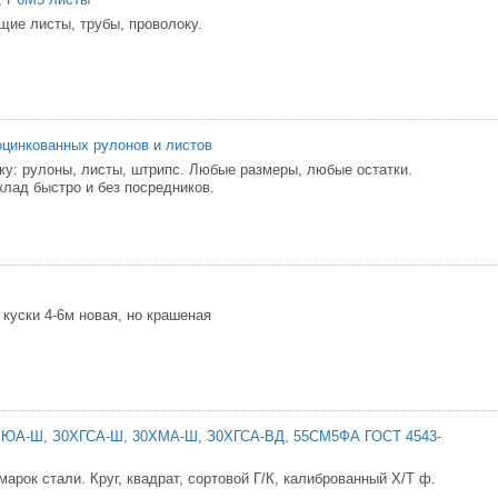
ие листы, трубы, проволоку.
оцинкованных рулонов и листов
ку: рулоны, листы, штрипс. Любые размеры, любые остатки.
лад быстро и без посредников.
 куски 4-6м новая, но крашеная
ЮА-Ш, З0ХГСА-Ш, 30ХМА-Ш, З0ХГСА-ВД, 55СМ5ФА ГОСТ 4543-
 марок стали. Круг, квадрат, сортовой Г/К, калиброванный Х/Т ф.