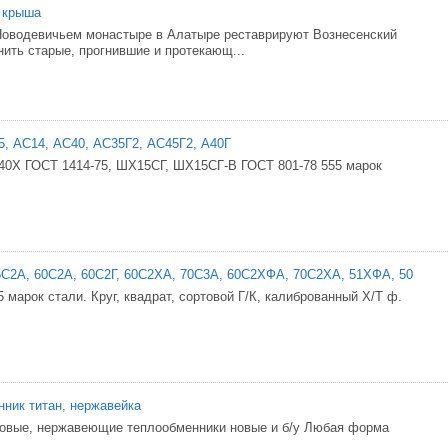
 крыша
Новодевичьем монастыре в Алатыре реставрируют Вознесенский
нить старые, прогнившие и протекающ...
35, АС14, АС40, АС35Г2, АС45Г2, А40Г
40Х ГОСТ 1414-75, ШХ15СГ, ШХ15СГ-В ГОСТ 801-78 555 марок
, 55С2А, 60С2А, 60С2Г, 60С2ХА, 70С3А, 60С2ХФА, 70С2ХА, 51ХФА, 50
 марок стали. Круг, квадрат, сортовой Г/К, калиброванный Х/Т ф.
ник титан, нержавейка
новые, нержавеющие теплообменники новые и б/у Любая форма