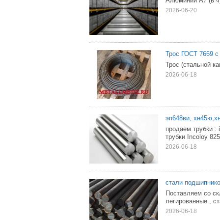
Алюминий А7 (в чу
2026-06-20
Трос ГОСТ 7669 с
Трос (стальной к
2026-06-18
эп648ви, хн45ю,хн
продаем трубки : i
трубки Incoloy 825 
2026-06-18
стали подшипнико
Поставляем со скл
легированные , с
2026-06-18