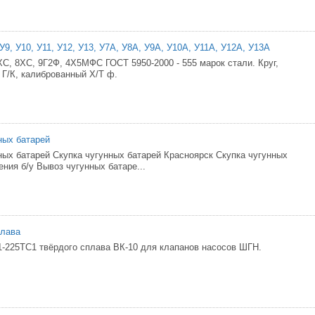
 У9, У10, У11, У12, У13, У7А, У8А, У9А, У10А, У11А, У12А, У13А
ХС, 8ХС, 9Г2Ф, 4Х5МФС ГОСТ 5950-2000 - 555 марок стали. Круг,
 Г/К, калиброванный Х/Т ф.
ных батарей
ных батарей Скупка чугунных батарей Красноярск Скупка чугунных
ния б/у Вывоз чугунных батаре...
плава
-225ТС1 твёрдого сплава ВК-10 для клапанов насосов ШГН.