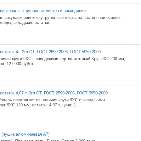
оцинкованных рулонных листов и некондиции
в: закупаем оцинковку, рулонные листы на постоянной основе.
квиды, складские остатки.
остаток 4т, 2гп ОТ, ГОСТ 2590-2006, ГОСТ 5950-2000
личия круги 9ХС с заводскими сертификатами! Круг 9ХС 200 мм,
ена: 127 000 руб/тн.
остаток 4,07 т, 2гп ОТ, ГОСТ 2590-2006, ГОСТ 5950-2000
ала» предлагает из наличия круги 9ХС с заводскими
уг 9ХС 120 мм, остаток: 4,07 т, цена: 1...
 (чушка алюминиевая А7).