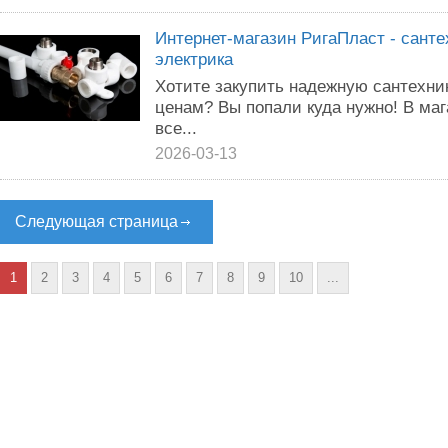
Интернет-магазин РигаПласт - сант
электрика
Хотите закупить надежную сантехни
ценам? Вы попали куда нужно! В ма
все...
2026-03-13
Следующая страница
1
2
3
4
5
6
7
8
9
10
...