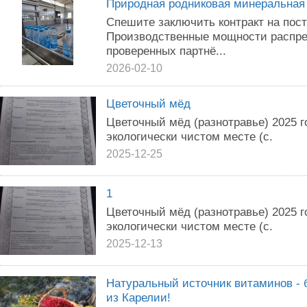
Природная родниковая минеральная
Спешите заключить контракт на пост
Производственные мощности распре
проверенных партнё...
2026-02-10
Цветoчный мёд
Цветoчный мёд (разнoтpaвьe) 2025 г
экологичecки чиcтом мecтe (c.
2025-12-25
1
Цветoчный мёд (разнoтpaвьe) 2025 г
экологичecки чиcтом мecтe (c.
2025-12-13
Натуральный источник витаминов - 
из Карелии!