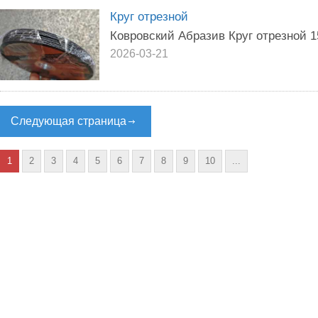
Круг отрезной
Ковровский Абразив Круг отрезной 15
2026-03-21
Следующая страница
1
2
3
4
5
6
7
8
9
10
...