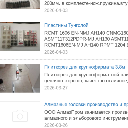
200мм. в комплекте-нож.пружина.вт
2026-04-03
Пластины Тунголой
RCMT 1606 EN-NMJ AH140 CNMG160
ASMT11T312PDPR-MJ AH130 ASMT1
RCMT1606EN-MJ AH140 RPMT 1204 E
2026-04-03
Плиткорез для крупнофармата 3,8м
Плиткорез для крупноформатной плит
цепляют хорошо, качество отличное
2026-03-27
Алмазные головки производство и п
ООО АлмазПром занимается произв
алмазного и эльборового инструмент
2026-03-26