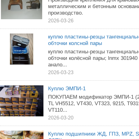
металлическим и бетонным основан
производство.
2026-03-26
куплю пластины-резцы тангенциаль
обточки колсной пары
куплю пластины-резцы тангенциаль
обточки колёсной пары; lnmx 301940 
анало...
2026-03-23
Куплю ЭМПИ-1
ПОКУПАЕМ модификатор ЭМПИ-1 (2,
TL VH5512, VT430, VT323, 9215, T93
VT110...
2026-03-20
Куплю подшипники ЖД, ГПЗ, MPZ, SK