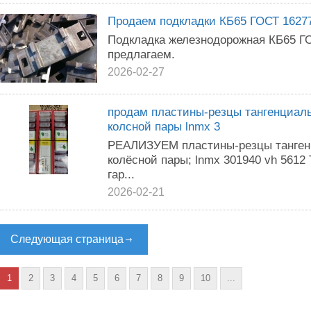
Продаем подкладки КБ65 ГОСТ 16277
Подкладка железнодорожная КБ65 ГО
предлагаем.
2026-02-27
продам пластины-резцы тангенциаль
колсной пары lnmx 3
РЕАЛИЗУЕМ пластины-резцы тангенц
колёсной пары; lnmx 301940 vh 5612 
гар...
2026-02-21
Следующая страница
1
2
3
4
5
6
7
8
9
10
...