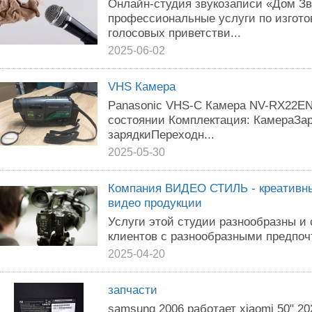
Онлайн-студия звукозаписи «Дом Зв
профессиональные услуги по изгот
голосовых приветстви...
2025-06-02
VHS Камера
Panasonic VHS-C Камера NV-RX22EN
состоянии Комплектация: КамераЗа
зарядкиПереходн...
2025-05-30
Компания ВИДЕО СТИЛЬ - креативны
видео продукции
Услуги этой студии разнообразны и
клиентов с разнообразными предпоч
2025-04-20
запчасти
samsung 2006 работает xiaomi 50" 20