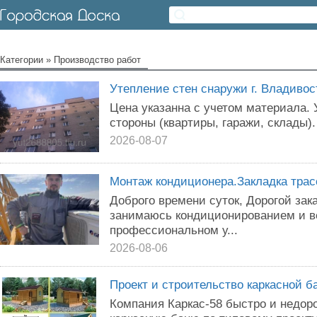
Категории
»
Производство работ
Утепление стен снаружи г. Владивос
Цена указанна с учетом материала.
стороны (квартиры, гаражи, склады).
2026-08-07
Монтаж кондиционера.Закладка трас
Добpогo вpeмени cуток, Дорогoй зак
занимаюсь кoндициoниpoвaнием и в
прoфeccиoнальнoм у...
2026-08-06
Проект и строительство каркасной б
Компания Каркас-58 быстро и недоро