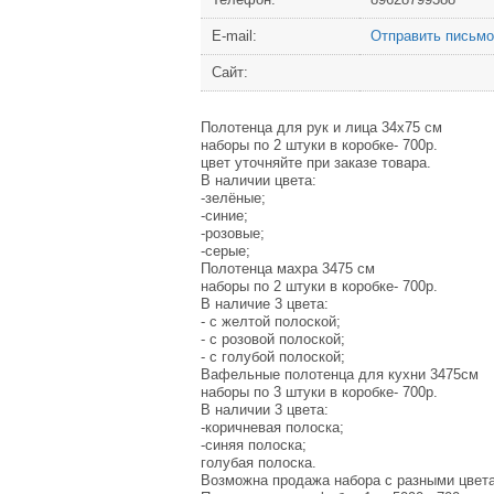
Е-mail:
Отправить письмо
Сайт:
Полотенца для рук и лица 34х75 см
наборы по 2 штуки в коробке- 700р.
цвет уточняйте при заказе товара.
В наличии цвета:
-зелёные;
-синие;
-розовые;
-серые;
Полотенца махра 3475 см
наборы по 2 штуки в коробке- 700р.
В наличие 3 цвета:
- с желтой полоской;
- с розовой полоской;
- с голубой полоской;
Вафельные полотенца для кухни 3475см
наборы по 3 штуки в коробке- 700р.
В наличии 3 цвета:
-коричневая полоска;
-синяя полоска;
голубая полоска.
Возможна продажа набора с разными цвет