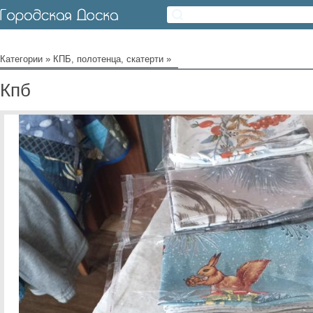
Категории
»
КПБ, полотенца, скатерти
»
Кпб