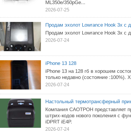
ML350e/350pGe...
2026-07-25
Продам эхолот Lowrance Hook 3x с д
Продам эхолот Lowrance Hook 3x с д
2026-07-24
iPhone 13 128
iPhone 13 на 128 гб в хорошем сост
только недавно (состояние :100%). 
2026-07-24
Настольный термотрансферный прин
Компания САОТРОН представляет п
штрих-кодов нового поколения с фу
iDPRT iE4P.
2026-07-24